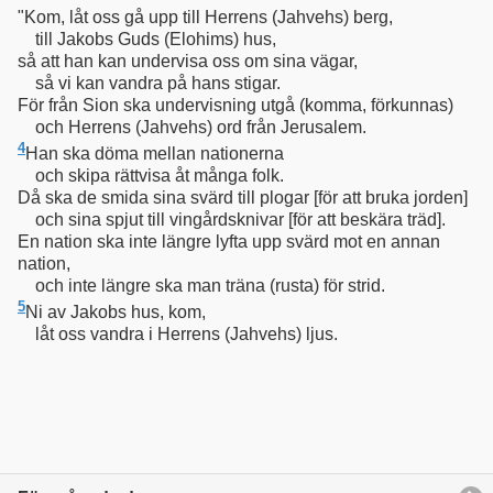
"Kom, låt oss gå upp till Herrens
(Jahvehs)
berg,
till Jakobs Guds
(Elohims)
hus,
så att han kan undervisa oss om sina vägar,
så vi kan vandra på hans stigar.
För från Sion ska undervisning utgå
(komma, förkunnas)
och Herrens
(Jahvehs)
ord från Jerusalem.
4
Han ska döma mellan nationerna
och skipa rättvisa åt många folk.
Då ska de smida sina svärd till plogar
[för att bruka jorden]
och sina spjut till vingårdsknivar
[för att beskära träd]
.
En nation ska inte längre lyfta upp svärd mot en annan
nation,
och inte längre ska man träna
(rusta)
för strid.
5
Ni av Jakobs hus, kom,
låt oss vandra i Herrens
(Jahvehs)
ljus.