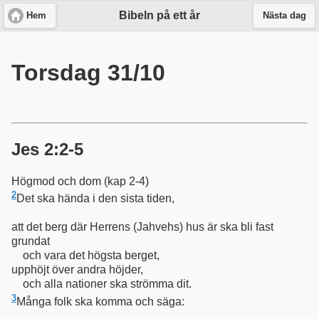
Bibeln på ett år
Hem
Nästa dag
Torsdag 31/10
Jes 2:2-5
Högmod och dom (kap 2-4)
2
Det ska hända i den sista tiden,
att det berg där Herrens
(Jahvehs)
hus är ska bli fast
grundat
och vara det högsta berget,
upphöjt över andra höjder,
och alla nationer ska strömma dit.
3
Många folk ska komma och säga: