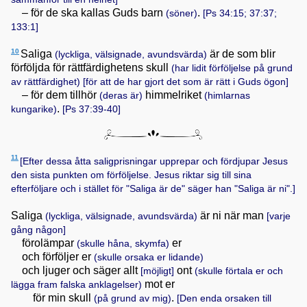
– för de ska kallas Guds barn
.
(söner)
[
Ps 34:15; 37:37;
133:1
]
10
Saliga
är de som blir
(lyckliga, välsignade, avundsvärda)
förföljda för rättfärdighetens skull
(har lidit förföljelse på grund
av rättfärdighet)
[för att de har gjort det som är rätt i Guds ögon]
– för dem tillhör
himmelriket
(deras är)
(himlarnas
.
kungarike)
[
Ps 37:39-40
]
11
[Efter dessa åtta saligprisningar upprepar och fördjupar Jesus
den sista punkten om förföljelse. Jesus riktar sig till sina
efterföljare och i stället för "Saliga är de" säger han "Saliga är ni".]
Saliga
är ni när man
(lyckliga, välsignade, avundsvärda)
[varje
gång någon]
förolämpar
er
(skulle håna, skymfa)
och förföljer er
(skulle orsaka er lidande)
och ljuger och säger allt
ont
[möjligt]
(skulle förtala er och
mot er
lägga fram falska anklagelser)
för min skull
.
(på grund av mig)
[Den enda orsaken till