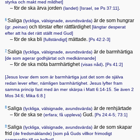
styrka och makt med mildhet]
– för de ska ärva jorden
.
(landet)
[Israel, se
Ps 37:11
]
6
Saliga
är de som hungrar
(lyckliga, välsignade, avundsvärda)
och törstar efter rättfärdighet
(gr.
peinao
)
[längtar desperat
efter att ha det rätt ställt med Gud]
– för de ska bli
mättade.
[fullständigt]
[
Ps 42:2-3
]
7
Saliga
är de barmhärtiga
(lyckliga, välsignade, avundsvärda)
[de som agerar godhjärtat och medkännande]
– för de ska möta barmhärtighet
.
(visas nåd)
[
Ps 41:2
]
[Jesus lovar dem som är barmhärtiga just det som de själva
redan lever efter, nämligen barmhärtighet. Jesus lyfter fram
samma princip fast med än mer skärpa i
Matt 6:14-15
. Se även
2
Mos 34:6; Mika 6:8
.]
8
Saliga
är de renhjärtade
(lyckliga, välsignade, avundsvärda)
– för de ska se
Gud.
(erfara; få uppleva)
[
Ps 24:4-5; 73:1
]
9
Saliga
är de som skapar
(lyckliga, välsignade, avundsvärda)
frid
(de fredsmäklande)
[som på Guds villkor frimodigt
sammanför till en helhet]