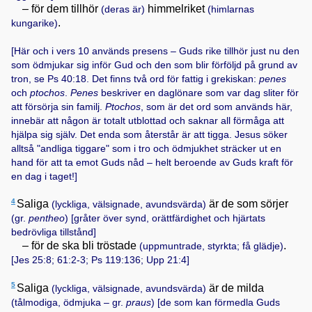
– för dem tillhör
himmelriket
(deras är)
(himlarnas
.
kungarike)
[Här och i vers 10 används presens – Guds rike tillhör just nu den
som ödmjukar sig inför Gud och den som blir förföljd på grund av
tron, se
Ps 40:18
. Det finns två ord för fattig i grekiskan:
penes
och
ptochos
.
Penes
beskriver en daglönare som var dag sliter för
att försörja sin familj.
Ptochos
, som är det ord som används här,
innebär att någon är totalt utblottad och saknar all förmåga att
hjälpa sig själv. Det enda som återstår är att tigga. Jesus söker
alltså "andliga tiggare" som i tro och ödmjukhet sträcker ut en
hand för att ta emot Guds nåd – helt beroende av Guds kraft för
en dag i taget!]
4
Saliga
är de som sörjer
(lyckliga, välsignade, avundsvärda)
(gr.
pentheo
)
[gråter över synd, orättfärdighet och hjärtats
bedrövliga tillstånd]
– för de ska bli tröstade
.
(uppmuntrade, styrkta; få glädje)
[
Jes 25:8; 61:2-3; Ps 119:136; Upp 21:4
]
5
Saliga
är de milda
(lyckliga, välsignade, avundsvärda)
(tålmodiga, ödmjuka – gr.
praus
)
[de som kan förmedla Guds