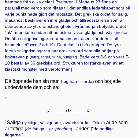
hämtade från olika delar i Psaltaren. I Matteus 23 finns en
parallell med verop som riktas till det andliga ledarskapet som på
varje punkt hade gjort det motsatta. Det grekiska ordet för salig,
makarios
, beskriver en inre glädje och tillfredsställelse som är
oberoende av yttre omständigheter. Från början betydde ordet
"rik", men kom sedan att beteckna lycka, glädje och välsignelse.
De åtta saligprisningarna ramas in av frasen "för dem tillhör
himmelriket"
. De delas in i två grupper. De fyra
(vers 3 och 10)
första saligprisningarna har grekiska ord som alla börjar på
bokstaven p
. Både vers 3-6 och vers 7-
(fattig, sörjer, milda, hungrar)
10 består av 36 grekiska ord. Strukturen förstärks även av ett
kiastiskt mönster med verbformer.]
Då öppnade han sin mun
och började
(tog han till orda)
undervisade dem och sa:
3
"Saliga
är de som
(lyckliga, välsignade, avundsvärda – "rika")
är fattiga
i anden
(de fattiga – gr.
ptochos
)
["de andliga
tiggarna"]