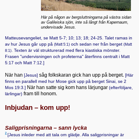
Här på någon av bergsluttningarna på västra sidan
av Galileiska sjön, inte så långt från Kapernaum,
undervisade Jesus.
Matteusevangeliet, se
Matt 5-7; 10; 13; 18; 24-25
. Talet ramas in
av hur Jesus går upp på
och sedan ner från berget
(
Matt 5:1
)
(
Matt
. Texten är väl strukturerad med flera kiastiska mönster.
8:1
)
Frasen "undervisningen och profeterna" återfinns centralt i
Matt
5:17
och
Matt 7:12
.]
När han
såg folkskaran gick han upp på berget.
[Jesus]
[Här
finns en parallell med hur Mose gick upp på berget Sinai, se
2
När han satte sig kom hans lärjungar
Mos 19:3
.]
(efterföljare,
fram till honom.
lärlingar)
Inbjudan – kom upp!
Saligprisningarna – sann lycka
2
[Jesus inleder med att tala om glädje. Alla saligprisningar är