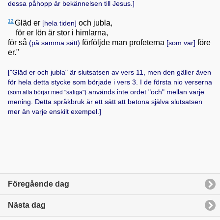
dessa påhopp är bekännelsen till Jesus.]
12
Gläd er
och jubla,
[hela tiden]
för er lön är stor i himlarna,
för så
förföljde man profeterna
före
(på samma sätt)
[som var]
er."
["Gläd er och jubla" är slutsatsen av vers 11, men den gäller även
för hela detta stycke som började i vers 3. I de första nio verserna
används inte ordet "och" mellan varje
(som alla börjar med "saliga")
mening. Detta språkbruk är ett sätt att betona själva slutsatsen
mer än varje enskilt exempel.]
Föregående dag
Nästa dag