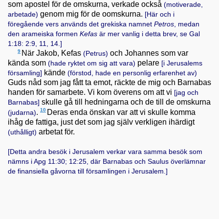
som apostel för de omskurna, verkade också
(motiverade,
genom mig för de oomskurna.
arbetade)
[Här och i
föregående vers används det grekiska namnet
Petros
, medan
den arameiska formen
Kefas
är mer vanlig i detta brev, se
Gal
1:18: 2:9, 11, 14
.]
9
När Jakob, Kefas
och Johannes som var
(Petrus)
kända som
pelare
(hade ryktet om sig att vara)
[i Jerusalems
kände
församling]
(förstod, hade en personlig erfarenhet av)
Guds nåd som jag fått ta emot, räckte de mig och Barnabas
handen för samarbete. Vi kom överens om att vi
[jag och
skulle gå till hedningarna och de till de omskurna
Barnabas]
10
.
Deras enda önskan var att vi skulle komma
(judarna)
ihåg de fattiga, just det som jag själv verkligen ihärdigt
arbetat för.
(uthålligt)
[Detta andra besök i Jerusalem verkar vara samma besök som
nämns i
Apg 11:30; 12:25
, där Barnabas och Saulus överlämnar
de finansiella gåvorna till församlingen i Jerusalem.]