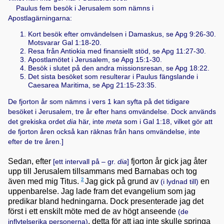
Paulus fem besök i Jerusalem som nämns i
Apostlagärningarna:
Kort besök efter omvändelsen i Damaskus, se
Apg 9:26-30
.
Motsvarar
Gal 1:18-20
.
Resa från Antiokia med finansiellt stöd, se
Apg 11:27-30
.
Apostlamötet i Jerusalem, se
Apg 15:1-30
.
Besök i slutet på den andra missionsresan, se
Apg 18:22
.
Det sista besöket som resulterar i Paulus fängslande i
Caesarea Maritima, se
Apg 21:15-23:35
.
De fjorton år som nämns i vers 1 kan syfta på det tidigare
besöket i Jerusalem, tre år efter hans omvändelse. Dock används
det grekiska ordet
dia
här, inte
meta
som i
Gal 1:18
, vilket gör att
de fjorton åren också kan räknas från hans omvändelse, inte
efter de tre åren.]
Sedan, efter
fjorton år gick jag åter
[ett intervall på – gr.
dia
]
upp till Jerusalem tillsammans med Barnabas och tog
2
även med mig Titus.
Jag gick på grund av
en
(i lydnad till)
uppenbarelse. Jag lade fram det evangelium som jag
predikar bland hedningarna. Dock presenterade jag det
först i ett enskilt möte med de av högt anseende
(de
, detta för att jag inte skulle springa
inflytelserika personerna)