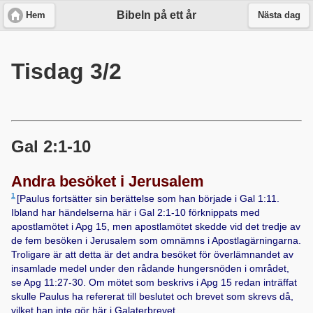
Bibeln på ett år
Hem
Nästa dag
Tisdag 3/2
Gal 2:1-10
Andra besöket i Jerusalem
1
[Paulus fortsätter sin berättelse som han började i
Gal 1:11
.
Ibland har händelserna här i
Gal 2:1-10
förknippats med
apostlamötet i
Apg 15
, men apostlamötet skedde vid det tredje av
de fem besöken i Jerusalem som omnämns i Apostlagärningarna.
Troligare är att detta är det andra besöket för överlämnandet av
insamlade medel under den rådande hungersnöden i området,
se
Apg 11:27-30
. Om mötet som beskrivs i
Apg 15
redan inträffat
skulle Paulus ha refererat till beslutet och brevet som skrevs då,
vilket han inte gör här i Galaterbrevet.