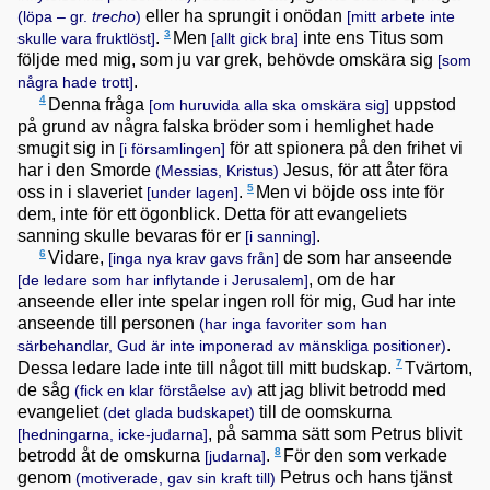
eller ha sprungit i onödan
(löpa – gr.
trecho
)
[mitt arbete inte
3
.
Men
inte ens Titus som
skulle vara fruktlöst]
[allt gick bra]
följde med mig, som ju var grek, behövde omskära sig
[som
.
några hade trott]
4
Denna fråga
uppstod
[om huruvida alla ska omskära sig]
på grund av några falska bröder som i hemlighet hade
smugit sig in
för att spionera på den frihet vi
[i församlingen]
har i den Smorde
Jesus, för att åter föra
(Messias, Kristus)
5
oss in i slaveriet
.
Men vi böjde oss inte för
[under lagen]
dem, inte för ett ögonblick. Detta för att evangeliets
sanning skulle bevaras för er
.
[i sanning]
6
Vidare,
de som har anseende
[inga nya krav gavs från]
, om de har
[de ledare som har inflytande i Jerusalem]
anseende eller inte spelar ingen roll för mig, Gud har inte
anseende till personen
(har inga favoriter som han
.
särbehandlar, Gud är inte imponerad av mänskliga positioner)
7
Dessa ledare lade inte till något till mitt budskap.
Tvärtom,
de såg
att jag blivit betrodd med
(fick en klar förståelse av)
evangeliet
till de oomskurna
(det glada budskapet)
, på samma sätt som Petrus blivit
[hedningarna, icke-judarna]
8
betrodd åt de omskurna
.
För den som verkade
[judarna]
genom
Petrus och hans tjänst
(motiverade, gav sin kraft till)