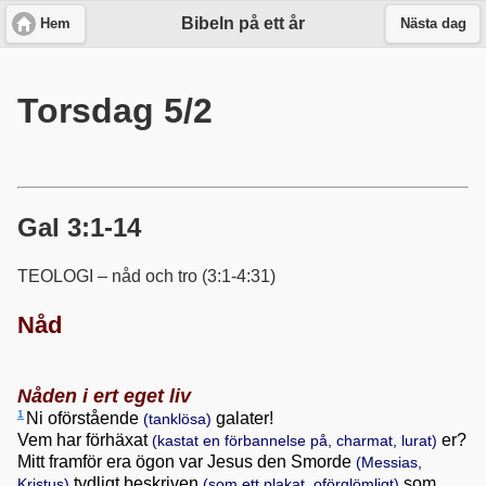
Bibeln på ett år
Hem
Nästa dag
Torsdag 5/2
Gal 3:1-14
TEOLOGI – nåd och tro (3:1-4:31)
Nåd
Nåden i ert eget liv
1
Ni oförstående
galater!
(tanklösa)
Vem har förhäxat
er?
(kastat en förbannelse på, charmat, lurat)
Mitt framför era ögon var Jesus den Smorde
(Messias,
tydligt beskriven
som
Kristus)
(som ett plakat, oförglömligt)