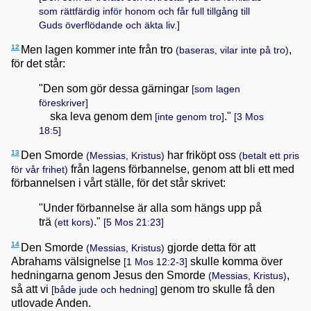
som rättfärdig inför honom och får full tillgång till
Guds överflödande och äkta liv.]
12
Men lagen kommer inte från tro
,
(baseras, vilar inte på tro)
för det står:
"Den som gör dessa gärningar
[som lagen
föreskriver]
ska leva genom dem
."
[inte genom tro]
[
3 Mos
18:5
]
13
Den Smorde
har friköpt oss
(Messias, Kristus)
(betalt ett pris
från lagens förbannelse, genom att bli ett med
för vår frihet)
förbannelsen i vårt ställe, för det står skrivet:
"Under förbannelse är alla som hängs upp på
trä
."
(ett kors)
[
5 Mos 21:23
]
14
Den Smorde
gjorde detta för att
(Messias, Kristus)
Abrahams välsignelse
skulle komma över
[
1 Mos 12:2-3
]
hedningarna genom Jesus den Smorde
,
(Messias, Kristus)
så att vi
genom tro skulle få den
[både jude och hedning]
utlovade Anden.