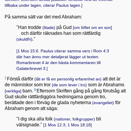
tillbaka under lagen, citerar Paulus lagen.]
På samma sätt var det med Abraham:
"Han trodde
på Gud
(litade)
[om löftet om en son]
och därför räknades han som rättfärdig
."
(skuldfri)
[
1 Mos 15:6
. Paulus citerar samma vers i
Rom 4:3
där han ännu mer detaljerat lägger ut texten.
Romarbrevet 4 är den bästa kommentaren till
Galaterbrevet 3.]
7
Förstå därför
att det är
(låt er få en personlig erfarenhet av)
de människor som tror
som är Abrahams
(de som lever i tro)
8
barn.
Eftersom Skriften gång på gång förutsåg att
[verkliga]
Gud skulle rättfärdiggöra hedningarna genom tro,
berättade den i förväg de glada nyheterna
för
(evangeliet)
Abraham genom att säga:
"I dig ska alla folk
bli
(nationer, folkgrupper)
välsignade."
[
1 Mos 12:3; 1 Mos 18:18
]