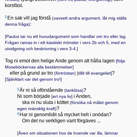
korsfäst.
2
En sak vill jag förstå
(oavsett andra argument, låt mig ställa
:
denna fråga)
[Paulus tar nu ett huvudargument som handlar om tro eller lag.
Frågan ramas in i ett kiastiskt mönster i vers 2b och 5, med en
utvidgning och beskrivning i vers 3-4.]
Tog ni emot den helige Ande genom att hålla lagen
[följa
Moseböckernas alla bestämmelser]
eller på grund av tro
?
(förtröstan)
[tillit till evangeliet]
[Självklart var det genom tro!]
3
Är ni så oförstående
?
(tanklösa)
Ni som började
i Anden,
[ert nya liv]
ska ni nu sluta i köttet
(försöka nå målet genom
?
egen mänsklig kraft)
4
Har ni genomlidit så mycket helt i onödan?
Om det nu verkligen varit förgäves ...
[Även om situationen hos de troende var illa, lämnar