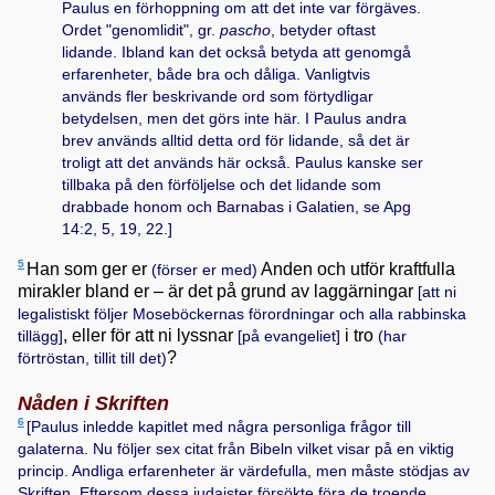
Paulus en förhoppning om att det inte var förgäves.
Ordet "genomlidit", gr.
pascho
, betyder oftast
lidande. Ibland kan det också betyda att genomgå
erfarenheter, både bra och dåliga. Vanligtvis
används fler beskrivande ord som förtydligar
betydelsen, men det görs inte här. I Paulus andra
brev används alltid detta ord för lidande, så det är
troligt att det används här också. Paulus kanske ser
tillbaka på den förföljelse och det lidande som
drabbade honom och Barnabas i Galatien, se
Apg
14:2, 5, 19, 22
.]
5
Han som ger er
Anden och utför kraftfulla
(förser er med)
mirakler bland er – är det på grund av laggärningar
[att ni
legalistiskt följer Moseböckernas förordningar och alla rabbinska
, eller för att ni lyssnar
i tro
tillägg]
[på evangeliet]
(har
?
förtröstan, tillit till det)
Nåden i Skriften
6
[Paulus inledde kapitlet med några personliga frågor till
galaterna. Nu följer sex citat från Bibeln vilket visar på en viktig
princip. Andliga erfarenheter är värdefulla, men måste stödjas av
Skriften. Eftersom dessa judaister försökte föra de troende