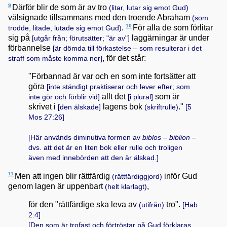
9
Därför blir de som är av tro
(litar, lutar sig emot Gud)
välsignade tillsammans med den troende Abraham
(som
10
.
För alla de som förlitar
trodde, litade, lutade sig emot Gud)
sig på
laggärningar är under
[utgår från; förutsätter; "är av"]
förbannelse
[är dömda till förkastelse – som resulterar i det
, för det står:
straff som måste komma ner]
"Förbannad är var och en som inte fortsätter att
göra
[inte ständigt praktiserar och lever efter; som
allt det
som är
inte gör och förblir vid]
[i plural]
skrivet i
lagens bok
."
[den älskade]
(skriftrulle)
[
5
Mos 27:26
]
[Här används diminutiva formen av
biblos
–
biblion
–
dvs. att det är en liten bok eller rulle och troligen
även med innebörden att den är älskad.]
11
Men att ingen blir rättfärdig
inför Gud
(rättfärdiggjord)
genom lagen är uppenbart
,
(helt klarlagt)
för den "rättfärdige ska leva av
tro".
(utifrån)
[
Hab
2:4
]
[Den som är trofast och förtröstar på Gud förklaras