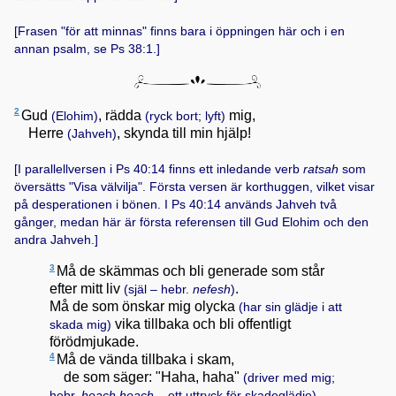
[Frasen "för att minnas" finns bara i öppningen här och i en
annan psalm, se
Ps 38:1
.]
2
Gud
, rädda
mig,
(Elohim)
(ryck bort; lyft)
Herre
, skynda till min hjälp!
(Jahveh)
[I parallellversen i
Ps 40:14
finns ett inledande verb
ratsah
som
översätts "Visa välvilja". Första versen är korthuggen, vilket visar
på desperationen i bönen. I
Ps 40:14
används Jahveh två
gånger, medan här är första referensen till Gud Elohim och den
andra Jahveh.]
3
Må de skämmas och bli generade som står
efter mitt liv
.
(själ – hebr.
nefesh
)
Må de som önskar mig olycka
(har sin glädje i att
vika tillbaka och bli offentligt
skada mig)
förödmjukade.
4
Må de vända tillbaka i skam,
de som säger: "Haha, haha"
(driver med mig;
.
hebr.
heach
heach
– ett uttryck för skadeglädje)