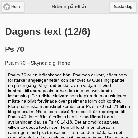
Bibeln på ett år
Hem
Nästa dag
Dagens text (12/6)
Ps 70
Psalm 70 – Skynda dig, Herre!
Psalm 70 är en brådskande bön. Psalmen är kort, något som
förstärker angelägenheten och behovet av Guds ingripande
nu på en gång! Varje rad består av en vädjan till Gud. I
kontrast till andra psalmer har den inte en avslutande
lovprisning. De judiska skrivare som kopierade manuskripten
måste ha blivit förvånade över psalmens form och korthet.
Flera hebreiska manuskript kombinerar Psalm 70 och 71 till en
längre psalm. Något som också är speciellt är kopplingen till
Psalm 40. Innehållet återfinns i en lite modifierad form i
avslutningen där, se
Ps 40:14-18
. Det är omöjligt att veta
vilken av dessa texter som kom till först, men eftersom
samlingen med psaltarpsalmer har med dem båda kan det
vara värdefullt att se psalmen i sitt sammanhang. Placeringen