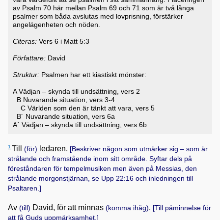
av Psalm 70 här mellan Psalm 69 och 71 som är två långa
psalmer som båda avslutas med lovprisning, förstärker
angelägenheten och nöden.
Citeras:
Vers 6 i
Matt 5:3
Författare:
David
Struktur:
Psalmen har ett kiastiskt mönster:
A Vädjan – skynda till undsättning, vers 2
B Nuvarande situation, vers 3-4
C Världen som den är tänkt att vara, vers 5
B´ Nuvarande situation, vers 6a
A´ Vädjan – skynda till undsättning, vers 6b
1
Till
ledaren.
(för)
[Beskriver någon som utmärker sig – som är
strålande och framstående inom sitt område. Syftar dels på
föreståndaren för tempelmusiken men även på Messias, den
strålande morgonstjärnan, se
Upp 22:16
och inledningen till
Psaltaren.]
Av
David, för att minnas
.
(till)
(komma ihåg)
[Till påminnelse för
att få Guds uppmärksamhet.]