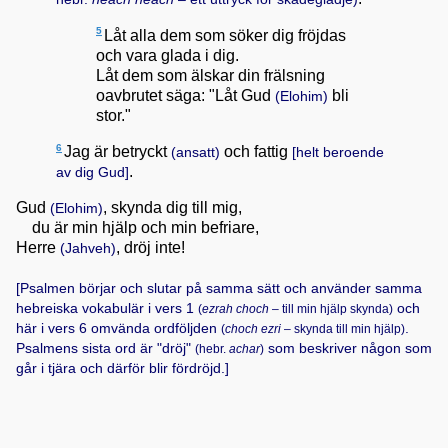
5
Låt alla dem som söker dig fröjdas
och vara glada i dig.
Låt dem som älskar din frälsning
oavbrutet säga: "Låt Gud
bli
(Elohim)
stor."
6
Jag är betryckt
och fattig
(ansatt)
[helt beroende
.
av dig Gud]
Gud
, skynda dig till mig,
(Elohim)
du är min hjälp och min befriare,
Herre
, dröj inte!
(Jahveh)
[Psalmen börjar och slutar på samma sätt och använder samma
hebreiska vokabulär i vers 1
och
(
ezrah choch
– till min hjälp skynda)
här i vers 6 omvända ordföljden
.
(
choch ezri
– skynda till min hjälp)
Psalmens sista ord är "dröj"
som beskriver någon som
(hebr.
achar
)
går i tjära och därför blir fördröjd.]