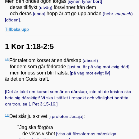
Men den ondes ögon förgås
[synen tynar bort]
deras tillflykt
försvinner från dem
(utväg)
och deras
hopp är att ge upp andan
[enda]
(hebr.
mapach
)
.
[döden]
Tillbaka upp
1 Kor 1:18-2:5
18
För talet om korset är en dårskap
(absurt)
för dem som går förlorade
,
[just nu är på väg mot evig död]
men för oss som blir frälsta
[på väg mot evigt liv]
är det en Guds kraft.
[Det är talet om korset som är en dårskap, inte att de kristna ska
bete sig dåraktigt! Vi ska i stället i respekt och vänlighet berätta
om tron, se
1 Pet 3:15-16
.]
19
Det står ju skrivet
:
[i profeten Jesaja]
"Jag ska förgöra
de visas vishet
[visa att filosofernas mänskliga