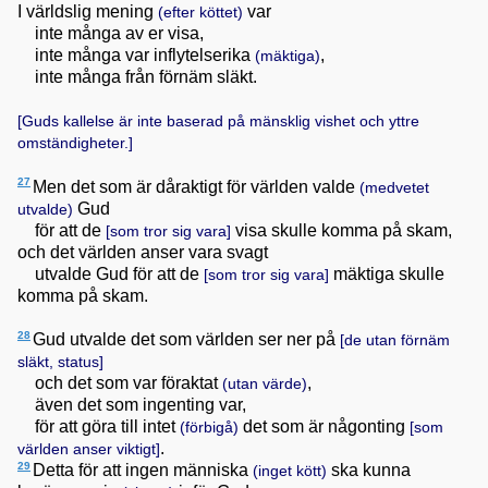
I världslig mening
var
(efter köttet)
inte många av er visa,
inte många var inflytelserika
,
(mäktiga)
inte många från förnäm släkt.
[Guds kallelse är inte baserad på mänsklig vishet och yttre
omständigheter.]
27
Men det som är dåraktigt för världen valde
(medvetet
Gud
utvalde)
för att de
visa skulle komma på skam,
[som tror sig vara]
och det världen anser vara svagt
utvalde Gud för att de
mäktiga skulle
[som tror sig vara]
komma på skam.
28
Gud utvalde det som världen ser ner på
[de utan förnäm
släkt, status]
och det som var föraktat
,
(utan värde)
även det som ingenting var,
för att göra till intet
det som är någonting
(förbigå)
[som
.
världen anser viktigt]
29
Detta för att ingen människa
ska kunna
(inget kött)