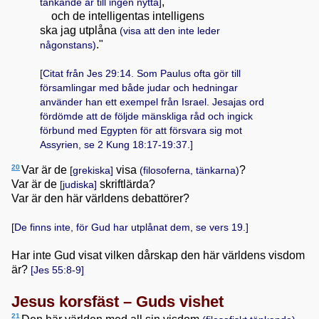
,
tänkande är till ingen nytta]
och de intelligentas intelligens
ska jag utplåna
(visa att den inte leder
."
någonstans)
[Citat från
Jes 29:14
. Som Paulus ofta gör till
församlingar med både judar och hedningar
använder han ett exempel från Israel. Jesajas ord
fördömde att de följde mänskliga råd och ingick
förbund med Egypten för att försvara sig mot
Assyrien, se
2 Kung 18:17-19:37
.]
20
Var är de
visa
?
[grekiska]
(filosoferna, tänkarna)
Var är de
skriftlärda?
[judiska]
Var är den här världens debattörer?
[De finns inte, för Gud har utplånat dem, se vers 19.]
Har inte Gud visat vilken dårskap den här världens visdom
är?
[
Jes 55:8-9
]
Jesus korsfäst – Guds vishet
21