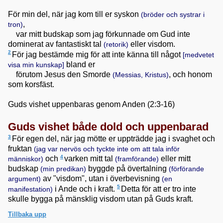
För min del, när jag kom till er syskon
(bröder och systrar i
,
tron)
var mitt budskap som jag förkunnade om Gud inte
dominerat av fantastiskt tal
eller visdom.
(retorik)
2
För jag bestämde mig för att inte känna till något
[medvetet
bland er
visa min kunskap]
förutom Jesus den Smorde
, och honom
(Messias, Kristus)
som korsfäst.
Guds vishet uppenbaras genom Anden (2:3-16)
Guds vishet både dold och uppenbarad
3
För egen del, när jag mötte er uppträdde jag i svaghet och
fruktan
(jag var nervös och tyckte inte om att tala inför
4
och
varken mitt tal
eller mitt
människor)
(framförande)
budskap
byggde på övertalning
(min predikan)
(förförande
av "visdom", utan i överbevisning
argument)
(en
5
i Ande och i kraft.
Detta för att er tro inte
manifestation)
skulle bygga på mänsklig visdom utan på Guds kraft.
Tillbaka upp