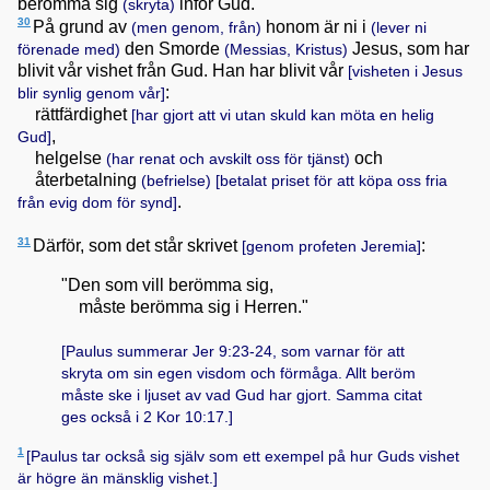
berömma sig
inför Gud.
(skryta)
30
På grund av
honom är ni i
(men genom, från)
(lever ni
den Smorde
Jesus, som har
förenade med)
(Messias, Kristus)
blivit vår vishet från Gud. Han har blivit vår
[visheten i Jesus
:
blir synlig genom vår]
rättfärdighet
[har gjort att vi utan skuld kan möta en helig
,
Gud]
helgelse
och
(har renat och avskilt oss för tjänst)
återbetalning
(befrielse)
[betalat priset för att köpa oss fria
.
från evig dom för synd]
31
Därför, som det står skrivet
:
[genom profeten Jeremia]
"Den som vill berömma sig,
måste berömma sig i Herren."
[Paulus summerar
Jer 9:23-24
, som varnar för att
skryta om sin egen visdom och förmåga. Allt beröm
måste ske i ljuset av vad Gud har gjort. Samma citat
ges också i
2 Kor 10:17
.]
1
[Paulus tar också sig själv som ett exempel på hur Guds vishet
är högre än mänsklig vishet.]