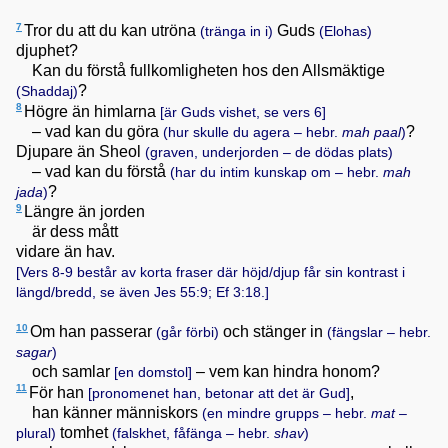
7
Tror du att du kan utröna
Guds
(tränga in i)
(Elohas)
djuphet?
Kan du förstå fullkomligheten hos den Allsmäktige
?
(Shaddaj)
8
Högre än himlarna
[är Guds vishet, se vers 6]
– vad kan du göra
?
(hur skulle du agera – hebr.
mah
paal
)
Djupare än Sheol
(graven, underjorden – de dödas plats)
– vad kan du förstå
(har du intim kunskap om – hebr.
mah
?
jada
)
9
Längre än jorden
är dess mått
vidare än hav.
[Vers 8-9 består av korta fraser där höjd/djup får sin kontrast i
längd/bredd, se även
Jes 55:9; Ef 3:18
.]
10
Om han passerar
och stänger in
(går förbi)
(fängslar – hebr.
sagar
)
och samlar
– vem kan hindra honom?
[en domstol]
11
För han
,
[pronomenet han, betonar att det är Gud]
han känner människors
(en mindre grupps – hebr.
mat
–
tomhet
plural)
(falskhet, fåfänga – hebr.
shav
)