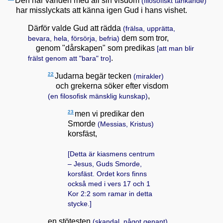
Den här världen med all sin visdom
(filosofiskt tänkande)
har misslyckats att känna igen Gud i hans vishet.
Därför valde Gud att rädda
(frälsa, upprätta,
dem som tror,
bevara, hela, försörja, befria)
genom "dårskapen" som predikas
[att man blir
.
frälst genom att "bara" tro]
22
Judarna begär tecken
(mirakler)
och grekerna söker efter visdom
,
(en filosofisk mänsklig kunskap)
23
men vi predikar den
Smorde
(Messias, Kristus)
korsfäst,
[Detta är kiasmens centrum
– Jesus, Guds Smorde,
korsfäst. Ordet kors finns
också med i vers 17 och
1
Kor 2:2
som ramar in detta
stycke.]
en stötesten
(skandal, något genant)