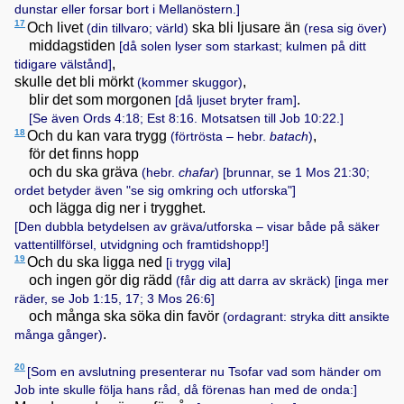
dunstar eller forsar bort i Mellanöstern.]
17
Och livet
ska bli ljusare än
(din tillvaro; värld)
(resa sig över)
middagstiden
[då solen lyser som starkast; kulmen på ditt
,
tidigare välstånd]
skulle det bli mörkt
,
(kommer skuggor)
blir det som morgonen
.
[då ljuset bryter fram]
[Se även
Ords 4:18; Est 8:16
. Motsatsen till
Job 10:22
.]
18
Och du kan vara trygg
,
(förtrösta – hebr.
batach
)
för det finns hopp
och du ska gräva
(hebr.
chafar
)
[brunnar, se
1 Mos 21:30
;
ordet betyder även "se sig omkring och utforska"]
och lägga dig ner i trygghet.
[Den dubbla betydelsen av gräva/utforska – visar både på säker
vattentillförsel, utvidgning och framtidshopp!]
19
Och du ska ligga ned
[i trygg vila]
och ingen gör dig rädd
(får dig att darra av skräck)
[inga mer
räder, se
Job 1:15, 17; 3 Mos 26:6
]
och många ska söka din favör
(ordagrant: stryka ditt ansikte
.
många gånger)
20
[Som en avslutning presenterar nu Tsofar vad som händer om
Job inte skulle följa hans råd, då förenas han med de onda:]