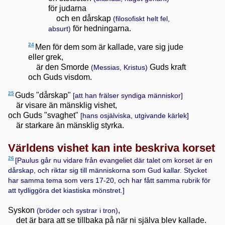
för judarna
och en dårskap
(filosofiskt helt fel,
för hedningarna.
absurt)
24
Men för dem som är kallade, vare sig jude
eller grek,
är den Smorde
Guds kraft
(Messias, Kristus)
och Guds visdom.
25
Guds "dårskap"
[att han frälser syndiga människor]
är visare än mänsklig vishet,
och Guds "svaghet"
[hans osjälviska, utgivande kärlek]
är starkare än mänsklig styrka.
Världens vishet kan inte beskriva korset
26
[Paulus går nu vidare från evangeliet där talet om korset är en
dårskap, och riktar sig till människorna som Gud kallar. Stycket
har samma tema som vers 17-20, och har fått samma rubrik för
att tydliggöra det kiastiska mönstret.]
Syskon
,
(bröder och systrar i tron)
det är bara att se tillbaka på när ni själva blev kallade.