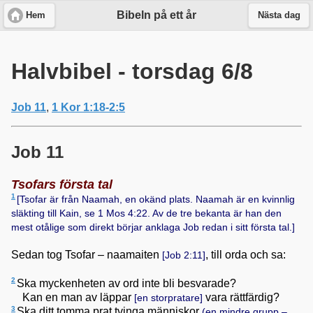
Bibeln på ett år
Hem
Nästa dag
Halvbibel - torsdag 6/8
Job 11
,
1 Kor 1:18-2:5
Job 11
Tsofars första tal
1
[Tsofar är från Naamah, en okänd plats. Naamah är en kvinnlig
släkting till Kain, se
1 Mos 4:22
. Av de tre bekanta är han den
mest otålige som direkt börjar anklaga Job redan i sitt första tal.]
Sedan tog Tsofar – naamaiten
, till orda och sa:
[
Job 2:11
]
2
Ska myckenheten av ord inte bli besvarade?
Kan en man av läppar
vara rättfärdig?
[en storpratare]
3
Ska ditt tomma prat tvinga människor
(en mindre grupp –