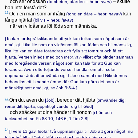
och ser ondskan
– skulle
(tomheten, ofärden – hebr.
aven
)
han inte förstå det?
12
Och en man som är ihålig
kan
(tom; en dåre – hebr.
navav
)
fånga hjärtat
(bli vis – hebr.
lavav
)
när en vildåsnas föl föds som människa.
[Tsofars ordspråksliknande uttryck kan tolkas som något som är
omöjligt. Lika lite som en vildåsnas föl kan födas och bli mänsklig,
lika lite kan en dåre förändras och fylla sitt tomrum och få ett
hjärta. Versen inleds med och
vilket ofta binder samman
(hebr.
vav
)
med föregående verser, något som kan tala för att Gud kan
förändra. Även efterföljande verser handlar om att Tsofar
uppmanar Job att omvända sig. I Jesu samtal med Nikodemus
behandlas ett liknande ämne där Gud kan göra det som är
mänskligt sett omöjligt, se
Joh 3:3-4
.]
13
Om du, även du
, bereder ditt hjärta
[Job]
[omvänder dig;
renar ditt hjärta; uppriktigt vänder dig till Gud]
och sträcker ut dina händer till honom
[i bön och
.
tacksamhet, se
Ps 88:10; 146:6; 1 Tim 2:8
]
14
[I vers 13 gav Tsofar två uppmaningar till Job att göra något, nu
följer två till att "inte" tillåta synd och ondska. Versen är