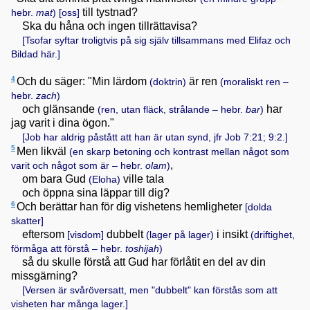
till tystnad?
hebr.
mat
)
[oss]
Ska du håna och ingen tillrättavisa?
[Tsofar syftar troligtvis på sig själv tillsammans med Elifaz och
Bildad här.]
4
Och du säger: "Min lärdom
är ren
(doktrin)
(moraliskt ren –
hebr.
zach
)
och glänsande
har
(ren, utan fläck, strålande – hebr.
bar
)
jag varit i dina ögon."
[Job har aldrig påstått att han är utan synd, jfr
Job 7:21; 9:2
.]
5
Men likväl
(en skarp betoning och kontrast mellan något som
,
varit och något som är – hebr.
olam
)
om bara Gud
ville tala
(Eloha)
och öppna sina läppar till dig?
6
Och berättar han för dig vishetens hemligheter
[dolda
skatter]
eftersom
dubbelt
i insikt
[visdom]
(lager på lager)
(driftighet,
förmåga att förstå – hebr.
toshijah
)
så du skulle förstå att Gud har förlåtit en del av din
missgärning?
[Versen är svåröversatt, men "dubbelt" kan förstås som att
visheten har många lager.]