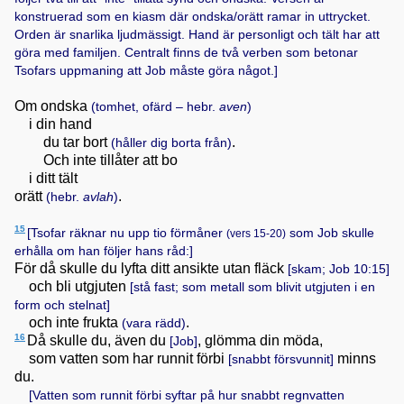
konstruerad som en kiasm där ondska/orätt ramar in uttrycket.
Orden är snarlika ljudmässigt. Hand är personligt och tält har att
göra med familjen. Centralt finns de två verben som betonar
Tsofars uppmaning att Job måste göra något.]
Om ondska
(tomhet, ofärd – hebr.
aven
)
i din hand
du tar bort
.
(håller dig borta från)
Och inte tillåter att bo
i ditt tält
orätt
.
(hebr.
avlah
)
15
[Tsofar räknar nu upp tio förmåner
som Job skulle
(vers 15-20)
erhålla om han följer hans råd:]
För då skulle du lyfta ditt ansikte utan fläck
[skam;
Job 10:15
]
och bli utgjuten
[stå fast; som metall som blivit utgjuten i en
form och stelnat]
och inte frukta
.
(vara rädd)
16
Då skulle du, även du
, glömma din möda,
[Job]
som vatten som har runnit förbi
minns
[snabbt försvunnit]
du.
[Vatten som runnit förbi syftar på hur snabbt regnvatten